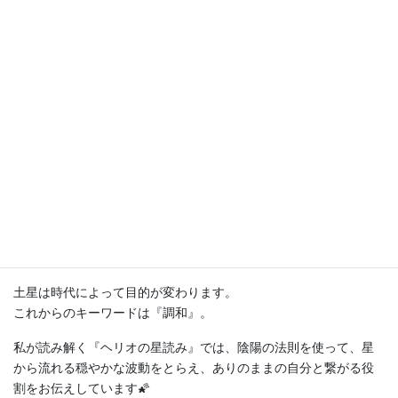
⭐️整理整頓
⭐️安定化
もしあなたが、
✅より良いルールや秩序を生み出したい
✅組織や家庭のしくみをより良く整えたい
✅心の構造をもっと知りたい
✅居場所をすっきり整えたい
✅安定させる、持続させることが得意
✅型にはめる作業や細かい作業が得意
などの価値観を持つ傾向があれば、
土星と縁のある方かも✨✨
土星は時代によって目的が変わります。
これからのキーワードは『調和』。
私が読み解く『ヘリオの星読み』では、陰陽の法則を使って、星
から流れる穏やかな波動をとらえ、ありのままの自分と繋がる役
割をお伝えしています🌠